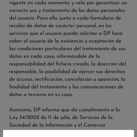
vigente en cada momento, y vela por garantizar un
correcto uso y tratamiento de los datos personales
del usuario. Para ello, junto a cada formulario de
recabo de datos de carácter personal, en los
servicios que el usuario pueda solicitar a DP hará
saber al usuario de la existencia y aceptación de
las condiciones particulares del tratamiento de sus
datos en cada caso, informándole de la
responsabilidad del fichero creado, la dirección del
responsable, la posibilidad de ejercer sus derechos
de acceso, rectificación, cancelación u oposición, la
finalidad del tratamiento y las comunicaciones de
datos a terceros en su caso.
Asimismo, DP informa que da cumplimiento a la
Ley 34/2002 de 11 de julio, de Servicios de la
Sociedad de la Información y el Comercio
Electrónico y le solicitará su consentimiento al