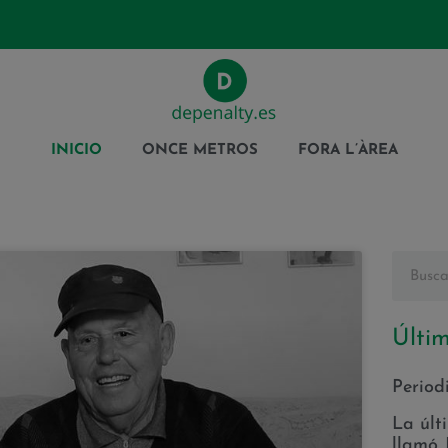
INICIO
ONCE METROS
FORA L’ÀREA
Últim
Period
La últ
llamó 