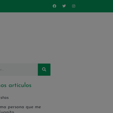
os artículos
istas
ima persona que me
Juanito