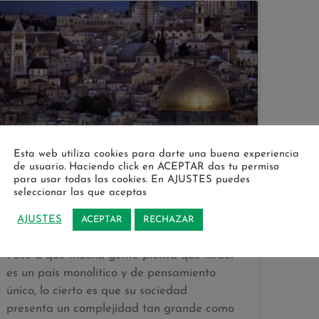
Esta web utiliza cookies para darte una buena experiencia
de usuario. Haciendo click en ACEPTAR das tu permiso
para usar todas las cookies. En AJUSTES puedes
seleccionar las que aceptas
Israel: fútbol y política
AJUSTES
ACEPTAR
RECHAZAR
Pese a que mucha gente piensa que Israel
es un país monolítico y de pensamiento
único, lo cierto es que su sociedad
presenta un complejidad tan grande como