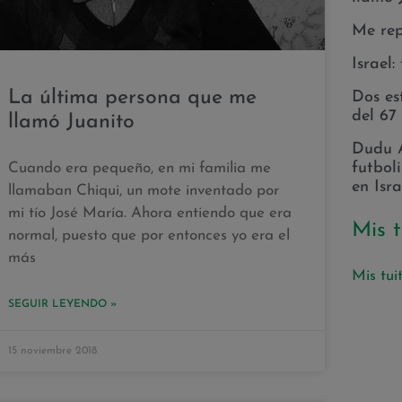
Me rep
Israel:
La última persona que me
Dos es
del 67
llamó Juanito
Dudu 
futbol
Cuando era pequeño, en mi familia me
en Isr
llamaban Chiqui, un mote inventado por
mi tío José María. Ahora entiendo que era
Mis t
normal, puesto que por entonces yo era el
más
Mis tui
SEGUIR LEYENDO »
15 noviembre 2018