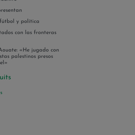
resentan
 fútbol y política
tados con las fronteras
Aouate: «He jugado con
istas palestinos presos
ael»
uits
ts