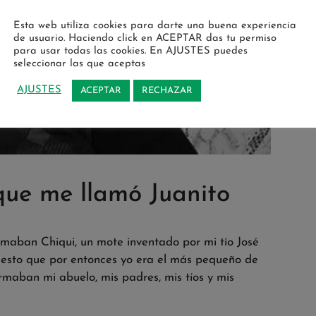
Esta web utiliza cookies para darte una buena experiencia
de usuario. Haciendo click en ACEPTAR das tu permiso
para usar todas las cookies. En AJUSTES puedes
seleccionar las que aceptas
AJUSTES
ACEPTAR
RECHAZAR
que me llamó Juanito
maban Chiqui, un mote inventado por mi tío José
uesto que por entonces yo era el más pequeño de
rmaban mi abuelo, mis padres, mis tíos y mis